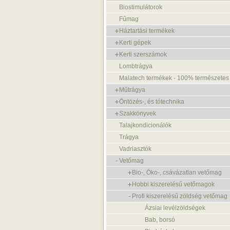
Biostimulátorok
Fűmag
Háztartási termékek
Kerti gépek
Kerti szerszámok
Lombtrágya
Malatech termékek - 100% természetes
Műtrágya
Öntözés-, és tótechnika
Szakkönyvek
Talajkondicionálók
Trágya
Vadriasztók
Vetőmag
Bio-, Öko-, csávázatlan vetőmag
Hobbi kiszerelésű vetőmagok
Profi kiszerelésű zöldség vetőmag
Ázsiai levélzöldségek
Bab, borsó