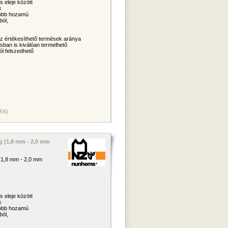
s eleje között
k
yobb hozamú
ból,
z értékesíthető termések aránya
sban is kiválóan termelhető
ól felszedhető
ÁFA)
ag (1,8 mm - 2,0 mm
 (1,8 mm - 2,0 mm
s eleje között
k
yobb hozamú
ból,