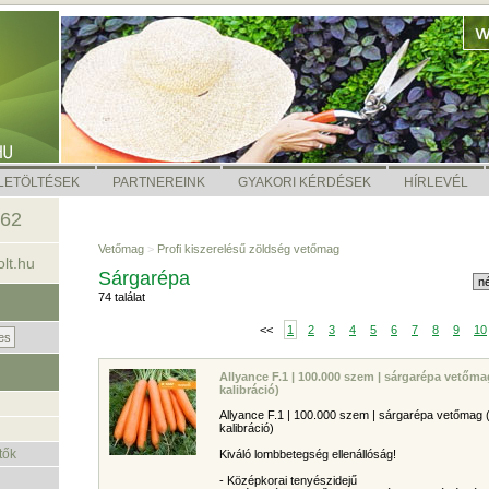
LETÖLTÉSEK
PARTNEREINK
GYAKORI KÉRDÉSEK
HÍRLEVÉL
462
Vetőmag
>
Profi kiszerelésű zöldség vetőmag
lt.hu
Sárgarépa
74 találat
<<
1
2
3
4
5
6
7
8
9
10
Allyance F.1 | 100.000 szem | sárgarépa vetőm
kalibráció)
Allyance F.1 | 100.000 szem | sárgarépa vetőmag
kalibráció)
tők
Kiváló lombbetegség ellenállóság!
- Középkorai tenyészidejű