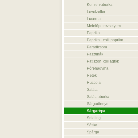
Konzervuborka
Levélzeller
Lucerna
Metélőpetrezselyem
Paprika
Paprika - chili paprika
Paradicsom
Pasztinák
Patiszon, csillagtök
Póréhagyma
Retek
Ruccola
Saláta
Salátauborka
Sárgadinnye
Sárgarépa
Snidling
Sóska
Spárga