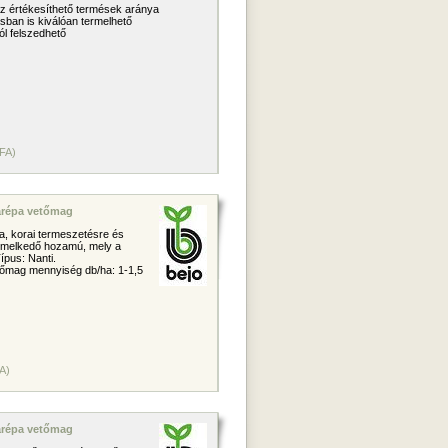
z értékesíthető termések aránya
sban is kiválóan termelhető
ól felszedhető
ÁFA)
garépa vetőmag
ra, korai termeszetésre és
Kiemelkedő hozamú, mely a
Típus: Nanti.
tőmag mennyiség db/ha: 1-1,5
A)
garépa vetőmag