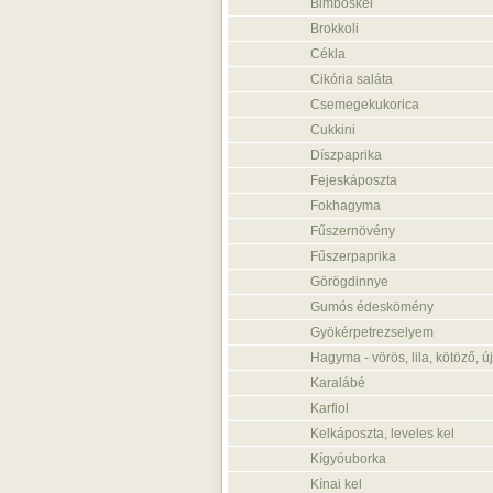
Bimbóskel
Brokkoli
Cékla
Cikória saláta
Csemegekukorica
Cukkini
Díszpaprika
Fejeskáposzta
Fokhagyma
Fűszernövény
Fűszerpaprika
Görögdinnye
Gumós édeskömény
Gyökérpetrezselyem
Hagyma - vörös, lila, kötöző, új
Karalábé
Karfiol
Kelkáposzta, leveles kel
Kígyóuborka
Kínai kel