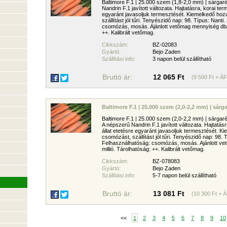
Baltimore F.1 | 25.000 szem (1,8-2,0 mm) | sárga
Nandrin F.1 javított változata. Hajtatásra, korai te
egyaránt javasoljuk termesztését. Kiemelkedő ho
szállítást jól tűri. Tenyészidő nap: 98. Típus: Nant
csomózás, mosás. Ajánlott vetőmag mennyiség db/ha
++. Kalibrált vetőmag.
Cikkszám:
BZ-02083
Gyártó:
Bejo Zaden
Szállítási info:
3 napon belül szállítható
Bruttó ár:
12 065 Ft
(9 500 Ft + ÁF
Baltimore F.1 | 25.000 szem (2,0-2,2 mm) | sár
Baltimore F.1 | 25.000 szem (2,0-2,2 mm) | sárga
A népszerű Nandrin F.1 javított változata. Hajtatás
állat etetésre egyaránt javasoljuk termesztését. 
csomózást, szállítást jól tűri. Tenyészidő nap: 98. 
Felhasználhatóság: csomózás, mosás. Ajánlott ve
millió. Tárolhatóság: ++. Kalibrált vetőmag.
Cikkszám:
BZ-078083
Gyártó:
Bejo Zaden
Szállítási info:
5-7 napon belül szállítható
Bruttó ár:
13 081 Ft
(10 300 Ft + 
<<
1
2
3
4
5
6
7
8
9
10