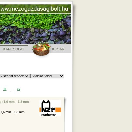
KAPCSOLAT
KOSÁR
11
...
>>
ag (1,6 mm - 1,8 mm
 (1,6 mm - 1,8 mm