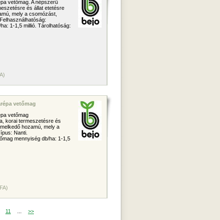
répa vetőmag. A népszerű
rmeszetésre és állat etetésre
zamú, mely a csomózást,
i. Felhasználhatóság:
: 1-1,5 millió. Tárolhatóság:
A)
garépa vetőmag
répa vetőmag
ra, korai termeszetésre és
Kiemelkedő hozamú, mely a
Típus: Nanti.
tőmag mennyiség db/ha: 1-1,5
ÁFA)
11
...
>>