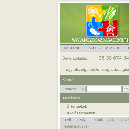
FŐOLDAL
SZOLGÁLTATÁSOK
+36 30 674 3
Ügyfélszolgálat:
ugyfelszolgalat@mezogazdasagibo
Kereső
Terméklista
Új termékek
Akciós termékek
Alkatrészek, tartozékok, olajok, kiegészí
Barkácsgépek