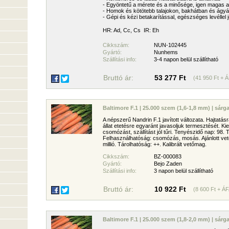
- Egyöntetű a mérete és a minősége, igen magas a
- Homok és kötötebb talajokon, bakhátban és ágyá
- Gépi és kézi betakarítással, egészséges levéllel j
HR: Ad, Cc, Cs  IR: Eh
Cikkszám:
NUN-102445
Gyártó:
Nunhems
Szállítási info:
3-4 napon belül szállítható
Bruttó ár:
53 277 Ft
(41 950 Ft + 
Baltimore F.1 | 25.000 szem (1,6-1,8 mm) | sár
A népszerű Nandrin F.1 javított változata. Hajtatás
állat etetésre egyaránt javasoljuk termesztését. 
csomózást, szállítást jól tűri. Tenyészidő nap: 98. 
Felhasználhatóság: csomózás, mosás. Ajánlott ve
millió. Tárolhatóság: ++. Kalibrált vetőmag.
Cikkszám:
BZ-000083
Gyártó:
Bejo Zaden
Szállítási info:
3 napon belül szállítható
Bruttó ár:
10 922 Ft
(8 600 Ft + ÁF
Baltimore F.1 | 25.000 szem (1,8-2,0 mm) | sár