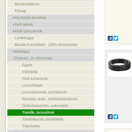
Biostimulátorok
Fűmag
Háztartási termékek
Kerti gépek
Kerti szerszámok
Lombtrágya
Malatech termékek - 100% természetes
Műtrágya
Öntözés-, és tótechnika
Egyéb
Esőztetők
Kerti zuhanyzók
Locsolófejek
Locsolókannák, permetezők
Nyaralás alatti-, erkélyládaöntözés
Öntözésvezérlés, automatika
Tömlők, tartozékok
Tömlőskocsik, tömlőtartók
Tótechnika