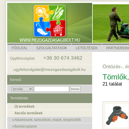
FŐOLDAL
SZOLGÁLTATÁSOK
LETÖLTÉSEK
PARTNEREIN
+36 30 674 3462
Ügyfélszolgálat:
Öntözés-, é
ugyfelszolgalat@mezogazdasagibolt.hu
Tömlők,
Kereső
21 találat
Terméklista
Új termékek
Akciós termékek
Alkatrészek, tartozékok, olajok, kiegészítők
Barkácsgépek