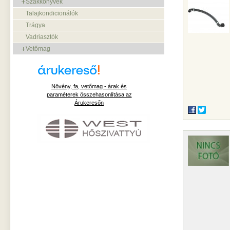
Szakkönyvek
Talajkondicionálók
Trágya
Vadriasztók
Vetőmag
Növény, fa, vetőmag - árak és
paraméterek összehasonlítása az
Árukeresőn