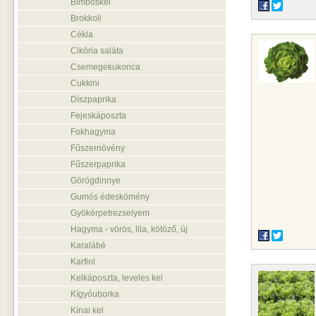
Bimbóskel
Brokkoli
Cékla
Cikória saláta
Csemegekukorica
Cukkini
Díszpaprika
Fejeskáposzta
Fokhagyma
Fűszernövény
Fűszerpaprika
Görögdinnye
Gumós édeskömény
Gyökérpetrezselyem
Hagyma - vörös, lila, kötöző, új
Karalábé
Karfiol
Kelkáposzta, leveles kel
Kígyóuborka
Kínai kel