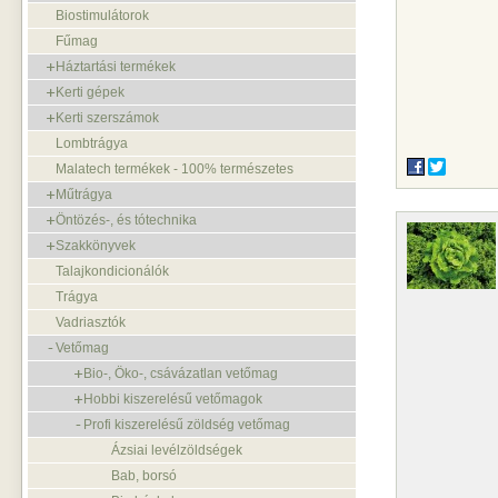
Biostimulátorok
Fűmag
Háztartási termékek
Kerti gépek
Kerti szerszámok
Lombtrágya
Malatech termékek - 100% természetes
Műtrágya
Öntözés-, és tótechnika
Szakkönyvek
Talajkondicionálók
Trágya
Vadriasztók
Vetőmag
Bio-, Öko-, csávázatlan vetőmag
Hobbi kiszerelésű vetőmagok
Profi kiszerelésű zöldség vetőmag
Ázsiai levélzöldségek
Bab, borsó