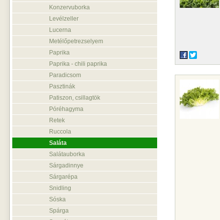
Konzervuborka
Levélzeller
Lucerna
Metélőpetrezselyem
Paprika
Paprika - chili paprika
Paradicsom
Pasztinák
Patiszon, csillagtök
Póréhagyma
Retek
Ruccola
Saláta
Salátauborka
Sárgadinnye
Sárgarépa
Snidling
Sóska
Spárga