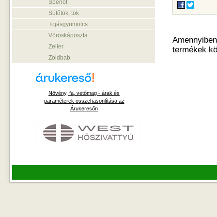
Spenót
Sütőtök, tök
Tojásgyümölcs
Vöröskáposzta
Amennyiben o
Zeller
termékek kö
Zöldbab
Növény, fa, vetőmag - árak és
paraméterek összehasonlítása az
Árukeresőn