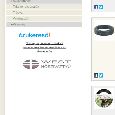
Szakkönyvek
Talajkondicionálók
Trágya
Vadriasztók
Vetőmag
Növény, fa, vetőmag - árak és
paraméterek összehasonlítása az
Árukeresőn