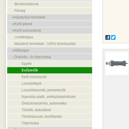
Biostimulátorok
Fűmag
Háztartási termékek
Kerti gépek
Kerti szerszámok
Lombtrágya
Malatech termékek - 100% természetes
Műtrágya
Öntözés-, és tótechnika
Egyéb
Esőztetők
Kerti zuhanyzók
Locsolófejek
Locsolókannák, permetezők
Nyaralás alatti-, erkélyládaöntözés
Öntözésvezérlés, automatika
Tömlők, tartozékok
Tömlőskocsik, tömlőtartók
Tótechnika