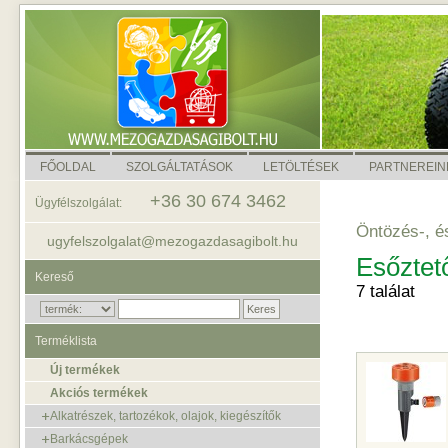
FŐOLDAL
SZOLGÁLTATÁSOK
LETÖLTÉSEK
PARTNEREIN
+36 30 674 3462
Ügyfélszolgálat:
Öntözés-, é
ugyfelszolgalat@mezogazdasagibolt.hu
Esőztet
Kereső
7 találat
Terméklista
Új termékek
Akciós termékek
Alkatrészek, tartozékok, olajok, kiegészítők
Barkácsgépek