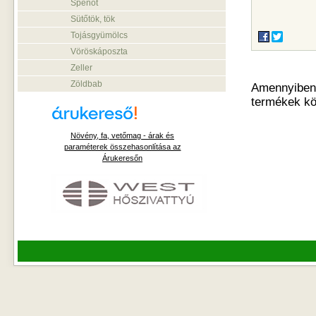
Spenót
Sütőtök, tök
Tojásgyümölcs
Vöröskáposzta
Zeller
Zöldbab
Amennyiben o
termékek kö
Növény, fa, vetőmag - árak és
paraméterek összehasonlítása az
Árukeresőn