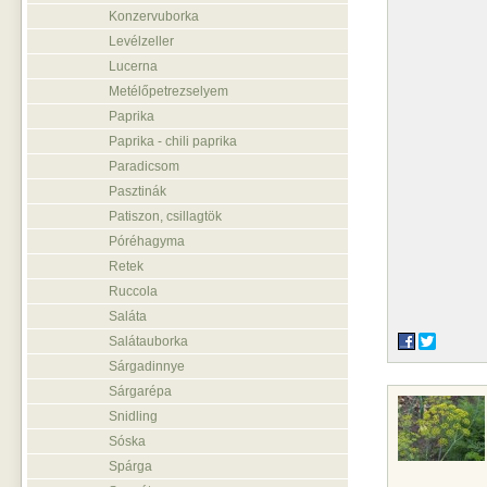
Konzervuborka
Levélzeller
Lucerna
Metélőpetrezselyem
Paprika
Paprika - chili paprika
Paradicsom
Pasztinák
Patiszon, csillagtök
Póréhagyma
Retek
Ruccola
Saláta
Salátauborka
Sárgadinnye
Sárgarépa
Snidling
Sóska
Spárga