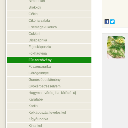
Bimbóskel
Brokkoli
Cékla
Cikória saláta
Csemegekukorica
Cukkini
Díszpaprika
Fejeskáposzta
Fokhagyma
Fűszernövény
Fűszerpaprika
Görögdinnye
Gumós édeskömény
Gyökérpetrezselyem
Hagyma - vörös, lila, kötöző, új
Karalábé
Karfiol
Kelkáposzta, leveles kel
Kígyóuborka
Kínai kel