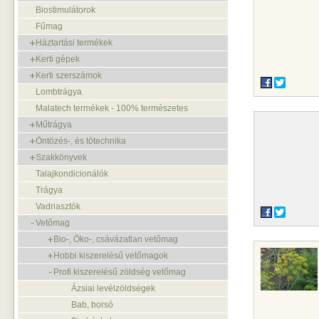
Biostimulátorok
Fűmag
Háztartási termékek
Kerti gépek
Kerti szerszámok
Lombtrágya
Malatech termékek - 100% természetes
Műtrágya
Öntözés-, és tótechnika
Szakkönyvek
Talajkondicionálók
Trágya
Vadriasztók
Vetőmag
Bio-, Öko-, csávázatlan vetőmag
Hobbi kiszerelésű vetőmagok
Profi kiszerelésű zöldség vetőmag
Ázsiai levélzöldségek
Bab, borsó