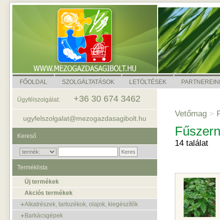
FŐOLDAL
SZOLGÁLTATÁSOK
LETÖLTÉSEK
PARTNEREIN
+36 30 674 3462
Ügyfélszolgálat:
Vetőmag
>
P
ugyfelszolgalat@mezogazdasagibolt.hu
Fűszer
Kereső
14 találat
Terméklista
Új termékek
Akciós termékek
Alkatrészek, tartozékok, olajok, kiegészítők
Barkácsgépek