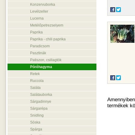
Konzervuborka
Levélzeller
Lucerna
Metélőpetrezselyem
Paprika
Paprika - chili paprika
Paradicsom
Pasztinák
Patiszon, csillagtök
Póréhagyma
Retek
Ruccola
Saláta
Salátauborka
Amennyiben o
Sárgadinnye
termékek kö
Sárgarépa
Snidling
Sóska
Spárga