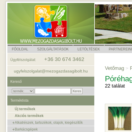
FŐOLDAL
SZOLGÁLTATÁSOK
LETÖLTÉSEK
PARTNEREIN
+36 30 674 3462
Ügyfélszolgálat:
Vetőmag
>
P
ugyfelszolgalat@mezogazdasagibolt.hu
Póréha
Kereső
22 találat
Terméklista
Új termékek
Akciós termékek
Alkatrészek, tartozékok, olajok, kiegészítők
Barkácsgépek