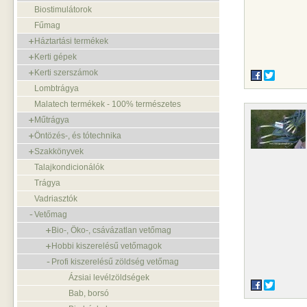
Biostimulátorok
Fűmag
Háztartási termékek
Kerti gépek
Kerti szerszámok
Lombtrágya
Malatech termékek - 100% természetes
Műtrágya
Öntözés-, és tótechnika
Szakkönyvek
Talajkondicionálók
Trágya
Vadriasztók
Vetőmag
Bio-, Öko-, csávázatlan vetőmag
Hobbi kiszerelésű vetőmagok
Profi kiszerelésű zöldség vetőmag
Ázsiai levélzöldségek
Bab, borsó