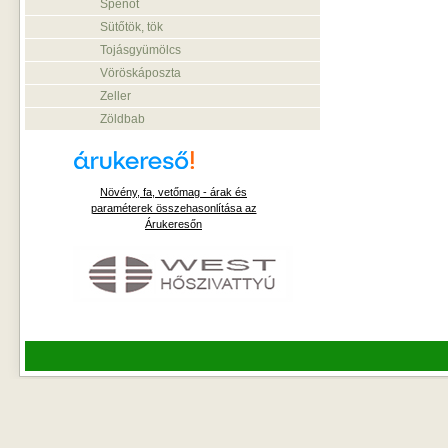
Spenót
Sütőtök, tök
Tojásgyümölcs
Vöröskáposzta
Zeller
Zöldbab
Növény, fa, vetőmag - árak és
paraméterek összehasonlítása az
Árukeresőn