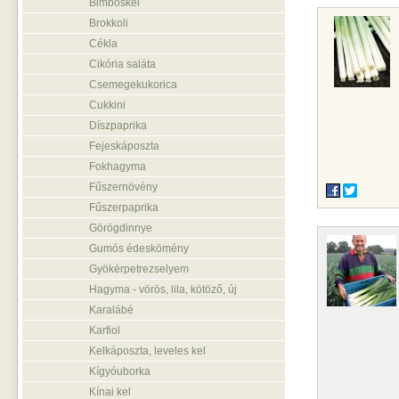
Bimbóskel
Brokkoli
Cékla
Cikória saláta
Csemegekukorica
Cukkini
Díszpaprika
Fejeskáposzta
Fokhagyma
Fűszernövény
Fűszerpaprika
Görögdinnye
Gumós édeskömény
Gyökérpetrezselyem
Hagyma - vörös, lila, kötöző, új
Karalábé
Karfiol
Kelkáposzta, leveles kel
Kígyóuborka
Kínai kel