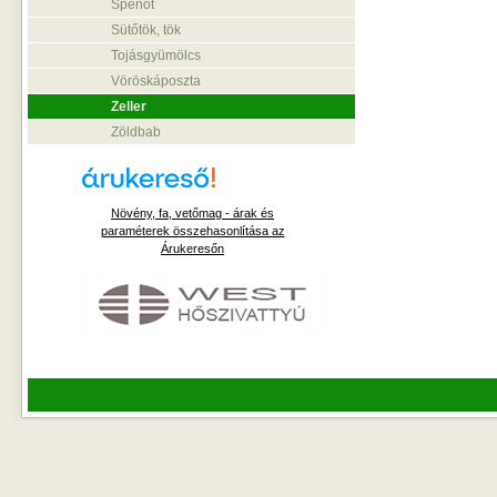
Spenót
Sütőtök, tök
Tojásgyümölcs
Vöröskáposzta
Zeller
Zöldbab
Növény, fa, vetőmag - árak és
paraméterek összehasonlítása az
Árukeresőn