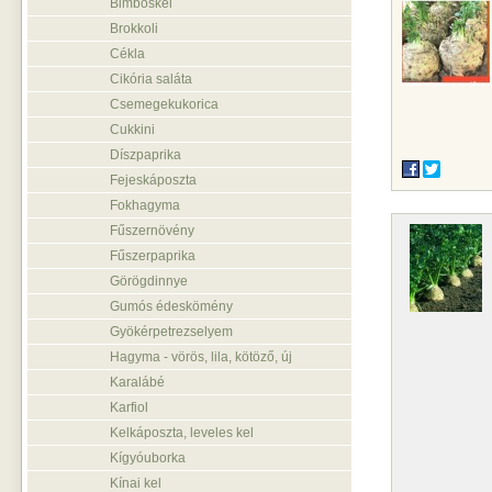
Bimbóskel
Brokkoli
Cékla
Cikória saláta
Csemegekukorica
Cukkini
Díszpaprika
Fejeskáposzta
Fokhagyma
Fűszernövény
Fűszerpaprika
Görögdinnye
Gumós édeskömény
Gyökérpetrezselyem
Hagyma - vörös, lila, kötöző, új
Karalábé
Karfiol
Kelkáposzta, leveles kel
Kígyóuborka
Kínai kel