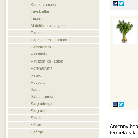
Konzervuborka
Levélzeller
Lucerna
Metélőpetrezselyem
Paprika
Paprika - chili paprika
Paradicsom
Pasztinák
Patiszon, csillagtök
Póréhagyma
Retek
Ruccola
Saláta
Salátauborka
Sárgadinnye
Sárgarépa
Snidling
Sóska
Amennyiben o
termékek kö
Spárga