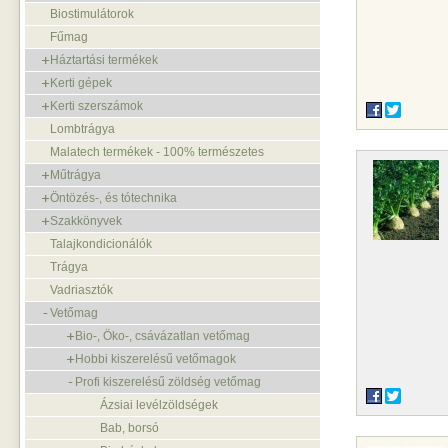
Biostimulátorok
Fűmag
Háztartási termékek
Kerti gépek
Kerti szerszámok
Lombtrágya
Malatech termékek - 100% természetes
Műtrágya
Öntözés-, és tótechnika
Szakkönyvek
Talajkondicionálók
Trágya
Vadriasztók
Vetőmag
Bio-, Öko-, csávázatlan vetőmag
Hobbi kiszerelésű vetőmagok
Profi kiszerelésű zöldség vetőmag
Ázsiai levélzöldségek
Bab, borsó