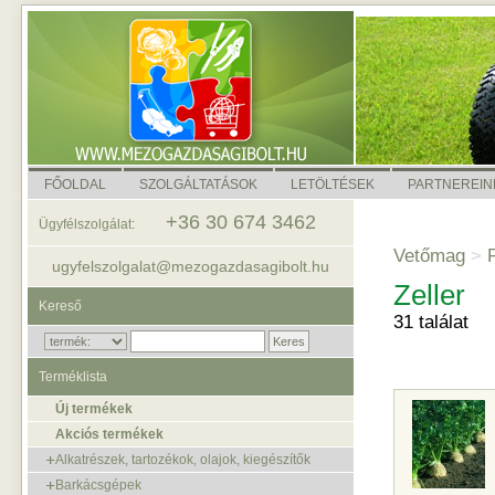
FŐOLDAL
SZOLGÁLTATÁSOK
LETÖLTÉSEK
PARTNEREIN
+36 30 674 3462
Ügyfélszolgálat:
Vetőmag
>
P
ugyfelszolgalat@mezogazdasagibolt.hu
Zeller
Kereső
31 találat
Terméklista
Új termékek
Akciós termékek
Alkatrészek, tartozékok, olajok, kiegészítők
Barkácsgépek