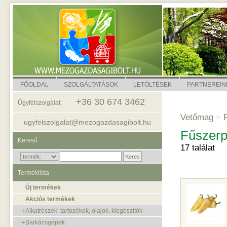
FŐOLDAL
SZOLGÁLTATÁSOK
LETÖLTÉSEK
PARTNEREIN
+36 30 674 3462
Ügyfélszolgálat:
Vetőmag
>
P
ugyfelszolgalat@mezogazdasagibolt.hu
Fűszerp
Kereső
17 találat
Terméklista
Új termékek
Akciós termékek
Alkatrészek, tartozékok, olajok, kiegészítők
Barkácsgépek