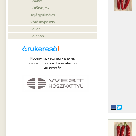
Spenót
Sütőtök, tök
Tojásgyümölcs
Vöröskáposzta
Zeller
Zöldbab
Növény, fa, vetőmag - árak és
paraméterek összehasonlítása az
Árukeresőn