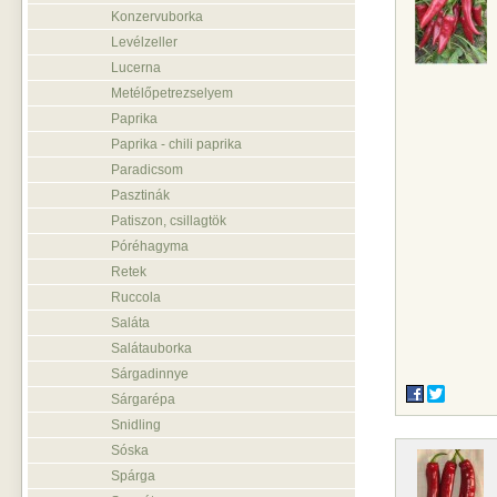
Konzervuborka
Levélzeller
Lucerna
Metélőpetrezselyem
Paprika
Paprika - chili paprika
Paradicsom
Pasztinák
Patiszon, csillagtök
Póréhagyma
Retek
Ruccola
Saláta
Salátauborka
Sárgadinnye
Sárgarépa
Snidling
Sóska
Spárga