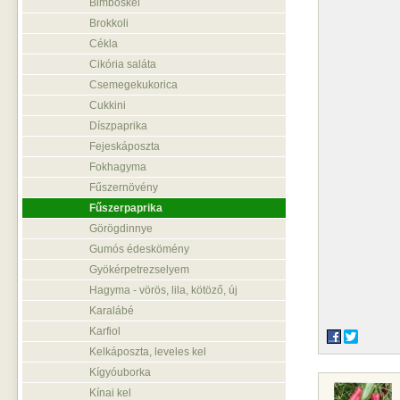
Bimbóskel
Brokkoli
Cékla
Cikória saláta
Csemegekukorica
Cukkini
Díszpaprika
Fejeskáposzta
Fokhagyma
Fűszernövény
Fűszerpaprika
Görögdinnye
Gumós édeskömény
Gyökérpetrezselyem
Hagyma - vörös, lila, kötöző, új
Karalábé
Karfiol
Kelkáposzta, leveles kel
Kígyóuborka
Kínai kel