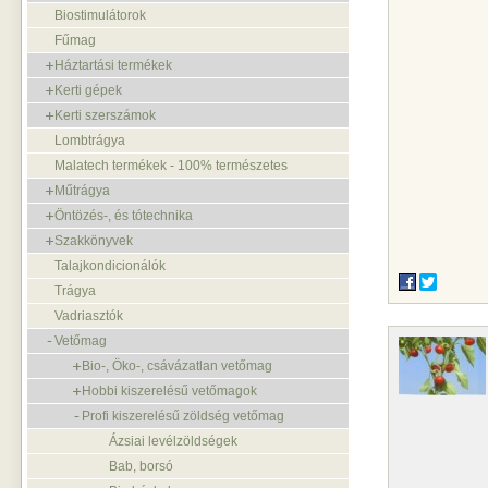
Biostimulátorok
Fűmag
Háztartási termékek
Kerti gépek
Kerti szerszámok
Lombtrágya
Malatech termékek - 100% természetes
Műtrágya
Öntözés-, és tótechnika
Szakkönyvek
Talajkondicionálók
Trágya
Vadriasztók
Vetőmag
Bio-, Öko-, csávázatlan vetőmag
Hobbi kiszerelésű vetőmagok
Profi kiszerelésű zöldség vetőmag
Ázsiai levélzöldségek
Bab, borsó