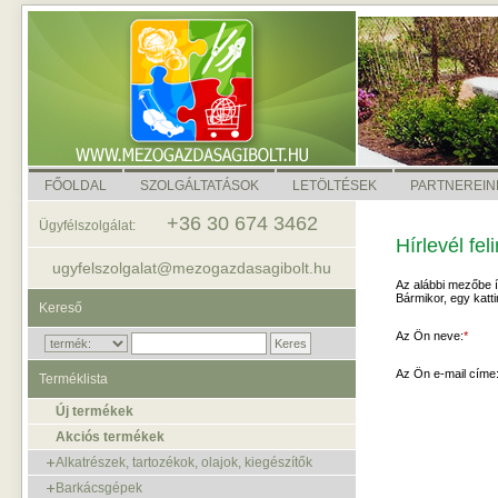
FŐOLDAL
SZOLGÁLTATÁSOK
LETÖLTÉSEK
PARTNEREIN
+36 30 674 3462
Ügyfélszolgálat:
Hírlevél fel
ugyfelszolgalat@mezogazdasagibolt.hu
Az alábbi mezőbe í
Bármikor, egy katti
Kereső
Az Ön neve:
*
Az Ön e-mail címe
Terméklista
Új termékek
Akciós termékek
Alkatrészek, tartozékok, olajok, kiegészítők
Barkácsgépek