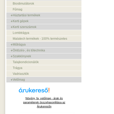
Biostimulátorok
Fűmag
Háztartási termékek
Kerti gépek
Kerti szerszámok
Lombtrágya
Malatech termékek - 100% természetes
Műtrágya
Öntözés-, és tótechnika
Szakkönyvek
Talajkondicionálók
Trágya
Vadriasztók
Vetőmag
Növény, fa, vetőmag - árak és
paraméterek összehasonlítása az
Árukeresőn