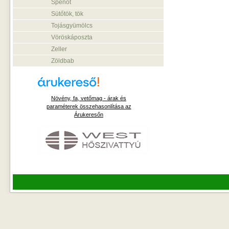
Spenót
Sütőtök, tök
Tojásgyümölcs
Vöröskáposzta
Zeller
Zöldbab
Növény, fa, vetőmag - árak és
paraméterek összehasonlítása az
Árukeresőn