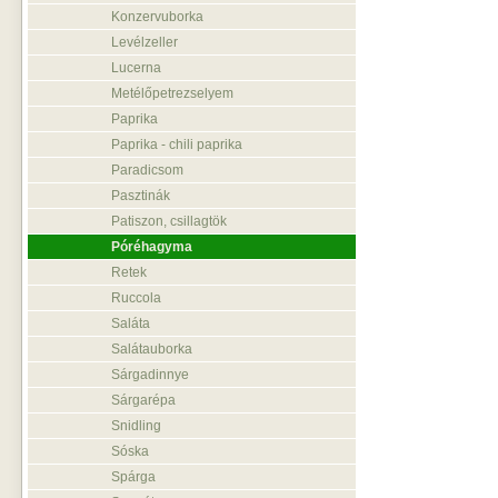
Konzervuborka
Levélzeller
Lucerna
Metélőpetrezselyem
Paprika
Paprika - chili paprika
Paradicsom
Pasztinák
Patiszon, csillagtök
Póréhagyma
Retek
Ruccola
Saláta
Salátauborka
Sárgadinnye
Sárgarépa
Snidling
Sóska
Spárga