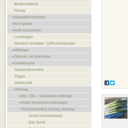
Biostimulátorok
Fűmag
Háztartási termékek
Kerti gépek
Kerti szerszámok
Lombtrágya
Malatech termékek - 100% természetes
Műtrágya
Öntözés-, és tótechnika
Szakkönyvek
Talajkondicionálók
Trágya
Vadriasztók
Vetőmag
Bio-, Öko-, csávázatlan vetőmag
Hobbi kiszerelésű vetőmagok
Profi kiszerelésű zöldség vetőmag
Ázsiai levélzöldségek
Bab, borsó