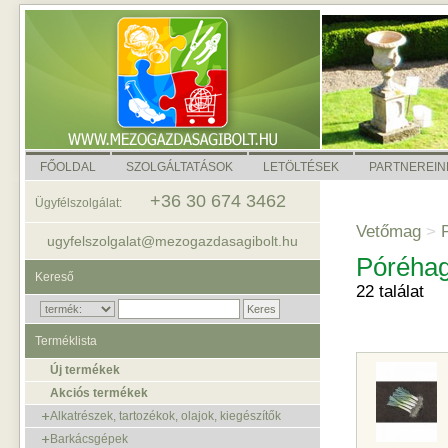
FŐOLDAL
SZOLGÁLTATÁSOK
LETÖLTÉSEK
PARTNEREIN
+36 30 674 3462
Ügyfélszolgálat:
Vetőmag
>
P
ugyfelszolgalat@mezogazdasagibolt.hu
Póréha
Kereső
22 találat
Terméklista
Új termékek
Akciós termékek
Alkatrészek, tartozékok, olajok, kiegészítők
Barkácsgépek