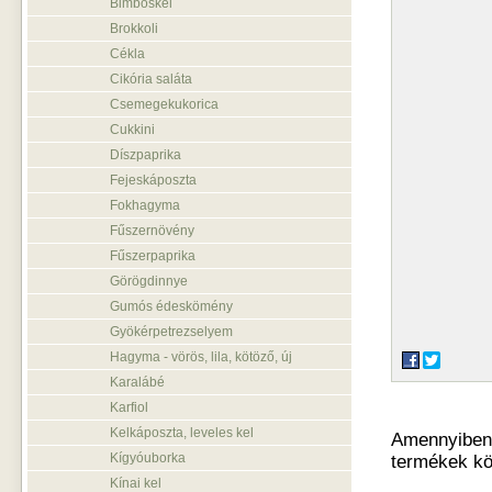
Bimbóskel
Brokkoli
Cékla
Cikória saláta
Csemegekukorica
Cukkini
Díszpaprika
Fejeskáposzta
Fokhagyma
Fűszernövény
Fűszerpaprika
Görögdinnye
Gumós édeskömény
Gyökérpetrezselyem
Hagyma - vörös, lila, kötöző, új
Karalábé
Karfiol
Kelkáposzta, leveles kel
Amennyiben o
Kígyóuborka
termékek kö
Kínai kel