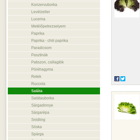
Konzervuborka
Levélzeller
Lucerna
Metélőpetrezselyem
Paprika
Paprika - chili paprika
Paradicsom
Pasztinák
Patiszon, csillagtök
Póréhagyma
Retek
Ruccola
Saláta
Salátauborka
Sárgadinnye
Sárgarépa
Snidling
Sóska
Spárga