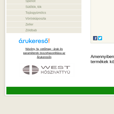
Spenót
Sütőtök, tök
Tojásgyümölcs
Vöröskáposzta
Zeller
Zöldbab
Növény, fa, vetőmag - árak és
paraméterek összehasonlítása az
Amennyiben o
Árukeresőn
termékek kö