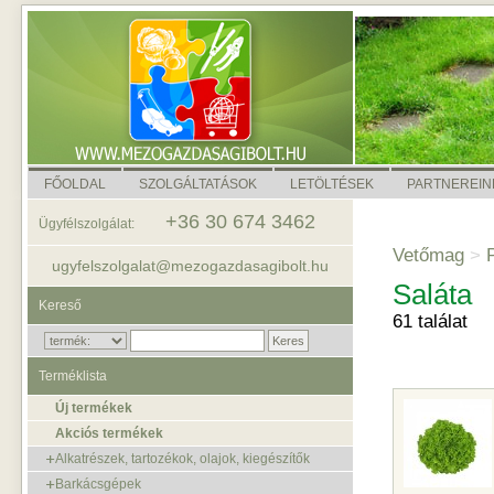
FŐOLDAL
SZOLGÁLTATÁSOK
LETÖLTÉSEK
PARTNEREIN
+36 30 674 3462
Ügyfélszolgálat:
Vetőmag
>
P
ugyfelszolgalat@mezogazdasagibolt.hu
Saláta
Kereső
61 találat
Terméklista
Új termékek
Akciós termékek
Alkatrészek, tartozékok, olajok, kiegészítők
Barkácsgépek