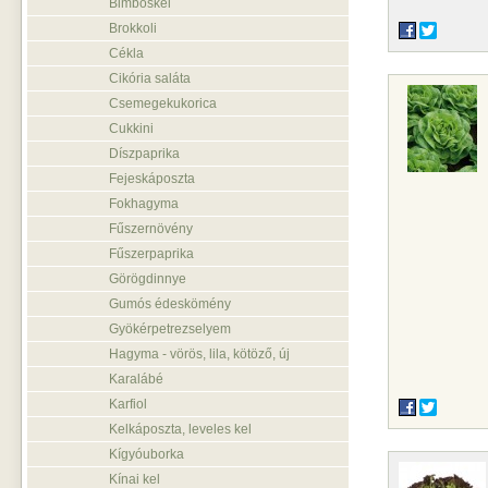
Bimbóskel
Brokkoli
Cékla
Cikória saláta
Csemegekukorica
Cukkini
Díszpaprika
Fejeskáposzta
Fokhagyma
Fűszernövény
Fűszerpaprika
Görögdinnye
Gumós édeskömény
Gyökérpetrezselyem
Hagyma - vörös, lila, kötöző, új
Karalábé
Karfiol
Kelkáposzta, leveles kel
Kígyóuborka
Kínai kel