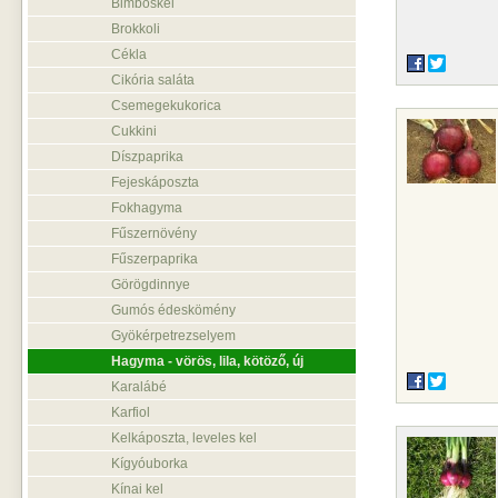
Bimbóskel
Brokkoli
Cékla
Cikória saláta
Csemegekukorica
Cukkini
Díszpaprika
Fejeskáposzta
Fokhagyma
Fűszernövény
Fűszerpaprika
Görögdinnye
Gumós édeskömény
Gyökérpetrezselyem
Hagyma - vörös, lila, kötöző, új
Karalábé
Karfiol
Kelkáposzta, leveles kel
Kígyóuborka
Kínai kel