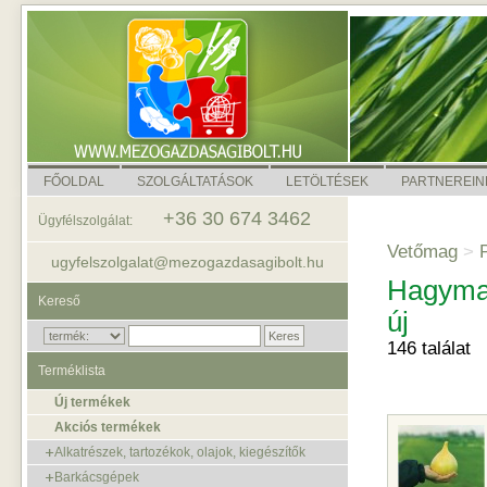
FŐOLDAL
SZOLGÁLTATÁSOK
LETÖLTÉSEK
PARTNEREIN
+36 30 674 3462
Ügyfélszolgálat:
Vetőmag
>
P
ugyfelszolgalat@mezogazdasagibolt.hu
Hagyma -
Kereső
új
146 találat
Terméklista
Új termékek
Akciós termékek
Alkatrészek, tartozékok, olajok, kiegészítők
Barkácsgépek