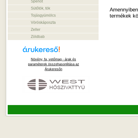
Spenót
Sütőtök, tök
Amennyiben o
termékek kö
Tojásgyümölcs
Vöröskáposzta
Zeller
Zöldbab
Növény, fa, vetőmag - árak és
paraméterek összehasonlítása az
Árukeresőn