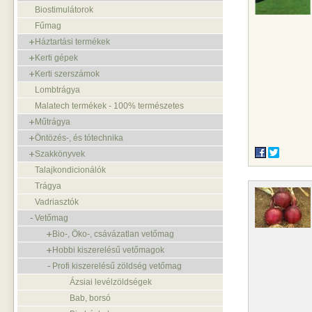
Biostimulátorok
Fűmag
Háztartási termékek
Kerti gépek
Kerti szerszámok
Lombtrágya
Malatech termékek - 100% természetes
Műtrágya
Öntözés-, és tótechnika
Szakkönyvek
Talajkondicionálók
Trágya
Vadriasztók
Vetőmag
Bio-, Öko-, csávázatlan vetőmag
Hobbi kiszerelésű vetőmagok
Profi kiszerelésű zöldség vetőmag
Ázsiai levélzöldségek
Bab, borsó