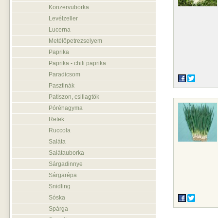
Konzervuborka
Levélzeller
Lucerna
Metélőpetrezselyem
Paprika
Paprika - chili paprika
Paradicsom
Pasztinák
Patiszon, csillagtök
Póréhagyma
Retek
Ruccola
Saláta
Salátauborka
Sárgadinnye
Sárgarépa
Snidling
Sóska
Spárga