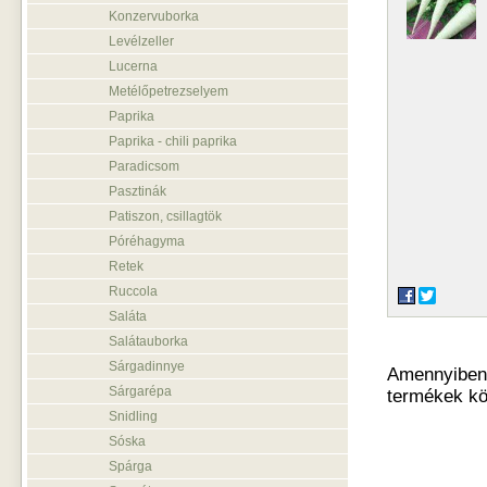
Konzervuborka
Levélzeller
Lucerna
Metélőpetrezselyem
Paprika
Paprika - chili paprika
Paradicsom
Pasztinák
Patiszon, csillagtök
Póréhagyma
Retek
Ruccola
Saláta
Salátauborka
Sárgadinnye
Amennyiben o
Sárgarépa
termékek kö
Snidling
Sóska
Spárga