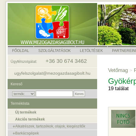
FŐOLDAL
SZOLGÁLTATÁSOK
LETÖLTÉSEK
PARTNEREIN
+36 30 674 3462
Ügyfélszolgálat:
Vetőmag
>
P
ugyfelszolgalat@mezogazdasagibolt.hu
Gyökérp
Kereső
19 találat
Terméklista
Új termékek
Akciós termékek
Alkatrészek, tartozékok, olajok, kiegészítők
Barkácsgépek