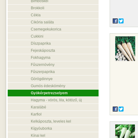
Bimbóskel
Brokkoli
Cékla
Cikória saláta
Csemegekukorica
Cukkini
Díszpaprika
Fejeskáposzta
Fokhagyma
Fűszernövény
Fűszerpaprika
Görögdinnye
Gumós édeskömény
Gyökérpetrezselyem
Hagyma - vörös, lila, kötöző, új
Karalábé
Karfiol
Kelkáposzta, leveles kel
Kígyóuborka
Kínai kel