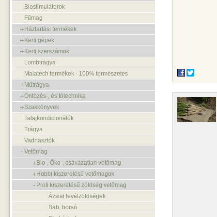
Biostimulátorok
Fűmag
Háztartási termékek
Kerti gépek
Kerti szerszámok
Lombtrágya
Malatech termékek - 100% természetes
Műtrágya
Öntözés-, és tótechnika
Szakkönyvek
Talajkondicionálók
Trágya
Vadriasztók
Vetőmag
Bio-, Öko-, csávázatlan vetőmag
Hobbi kiszerelésű vetőmagok
Profi kiszerelésű zöldség vetőmag
Ázsiai levélzöldségek
Bab, borsó