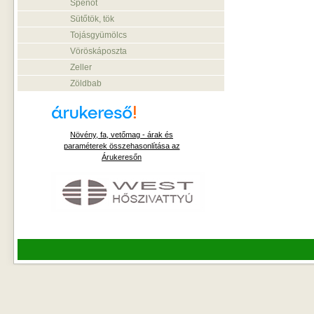
Spenót
Sütőtök, tök
Tojásgyümölcs
Vöröskáposzta
Zeller
Zöldbab
Növény, fa, vetőmag - árak és
paraméterek összehasonlítása az
Árukeresőn