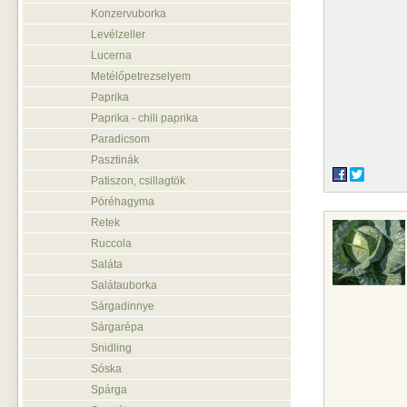
Konzervuborka
Levélzeller
Lucerna
Metélőpetrezselyem
Paprika
Paprika - chili paprika
Paradicsom
Pasztinák
Patiszon, csillagtök
Póréhagyma
Retek
Ruccola
Saláta
Salátauborka
Sárgadinnye
Sárgarépa
Snidling
Sóska
Spárga