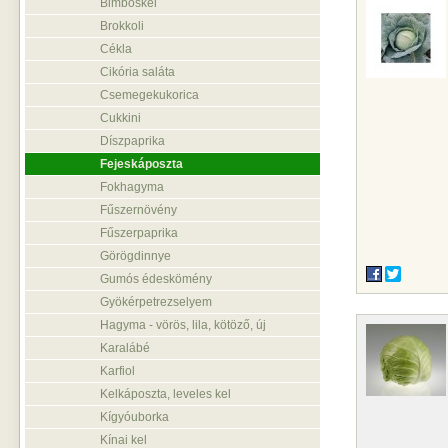
Bimbóskel
Brokkoli
Cékla
Cikória saláta
Csemegekukorica
Cukkini
Díszpaprika
Fejeskáposzta
Fokhagyma
Fűszernövény
Fűszerpaprika
Görögdinnye
Gumós édeskömény
Gyökérpetrezselyem
Hagyma - vörös, lila, kötöző, új
Karalábé
Karfiol
Kelkáposzta, leveles kel
Kígyóuborka
Kínai kel