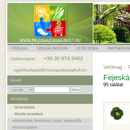
FŐOLDAL
SZOLGÁLTATÁSOK
LETÖLTÉSEK
PARTNEREIN
+36 30 674 3462
Ügyfélszolgálat:
Vetőmag
>
P
ugyfelszolgalat@mezogazdasagibolt.hu
Fejeská
Kereső
95 találat
Terméklista
Új termékek
Akciós termékek
Alkatrészek, tartozékok, olajok, kiegészítők
Barkácsgépek