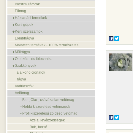
Biostimulátorok
Fűmag
Háztartási termékek
Kerti gépek
Kerti szerszámok
Lombtrágya
Malatech termékek - 100% természetes
Műtrágya
Öntözés-, és tótechnika
Szakkönyvek
Talajkondicionálók
Trágya
Vadriasztók
Vetőmag
Bio-, Öko-, csávázatlan vetőmag
Hobbi kiszerelésű vetőmagok
Profi kiszerelésű zöldség vetőmag
Ázsiai levélzöldségek
Bab, borsó