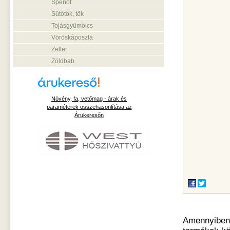
Spenót
Sütőtök, tök
Tojásgyümölcs
Vöröskáposzta
Zeller
Zöldbab
Növény, fa, vetőmag - árak és
paraméterek összehasonlítása az
Árukeresőn
Amennyiben o