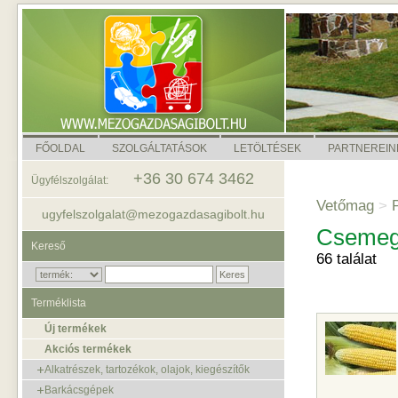
FŐOLDAL
SZOLGÁLTATÁSOK
LETÖLTÉSEK
PARTNEREIN
+36 30 674 3462
Ügyfélszolgálat:
Vetőmag
>
P
ugyfelszolgalat@mezogazdasagibolt.hu
Csemeg
Kereső
66 találat
Terméklista
Új termékek
Akciós termékek
Alkatrészek, tartozékok, olajok, kiegészítők
Barkácsgépek