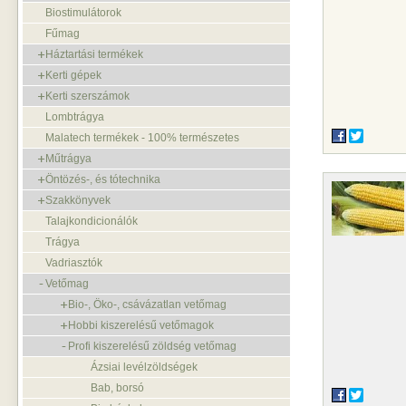
Biostimulátorok
Fűmag
Háztartási termékek
Kerti gépek
Kerti szerszámok
Lombtrágya
Malatech termékek - 100% természetes
Műtrágya
Öntözés-, és tótechnika
Szakkönyvek
Talajkondicionálók
Trágya
Vadriasztók
Vetőmag
Bio-, Öko-, csávázatlan vetőmag
Hobbi kiszerelésű vetőmagok
Profi kiszerelésű zöldség vetőmag
Ázsiai levélzöldségek
Bab, borsó