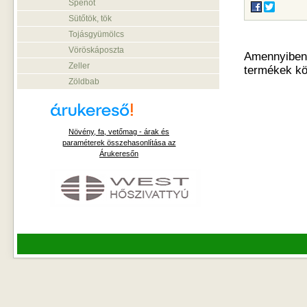
Spenót
Sütőtök, tök
Tojásgyümölcs
Vöröskáposzta
Amennyiben o
Zeller
termékek kö
Zöldbab
Növény, fa, vetőmag - árak és
paraméterek összehasonlítása az
Árukeresőn