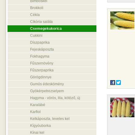
Bimbóskel
Brokkoli
Cékla
Cikória saláta
Csemegekukorica
Cukkini
Díszpaprika
Fejeskáposzta
Fokhagyma
Fűszernövény
Fűszerpaprika
Görögdinnye
Gumós édeskömény
Gyökérpetrezselyem
Hagyma - vörös, lila, kötöző, új
Karalábé
Karfiol
Kelkáposzta, leveles kel
Kígyóuborka
Kínai kel