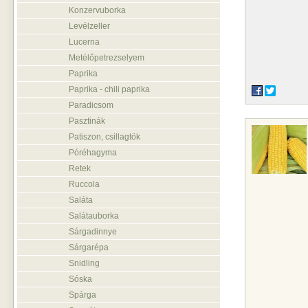
Konzervuborka
Levélzeller
Lucerna
Metélőpetrezselyem
Paprika
Paprika - chili paprika
Paradicsom
Pasztinák
Patiszon, csillagtök
Póréhagyma
Retek
Ruccola
Saláta
Salátauborka
Sárgadinnye
Sárgarépa
Snidling
Sóska
Spárga