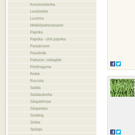
Konzervuborka
Levélzeller
Lucerna
Metélőpetrezselyem
Paprika
Paprika - chili paprika
Paradicsom
Pasztinák
Patiszon, csillagtök
Póréhagyma
Retek
Ruccola
Saláta
Salátauborka
Sárgadinnye
Sárgarépa
Snidling
Sóska
Spárga