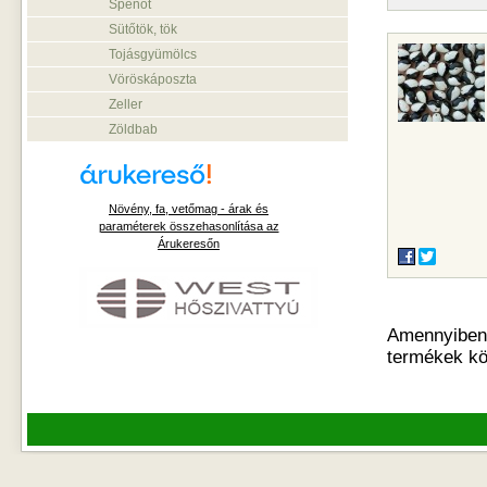
Spenót
Sütőtök, tök
Tojásgyümölcs
Vöröskáposzta
Zeller
Zöldbab
Növény, fa, vetőmag - árak és
paraméterek összehasonlítása az
Árukeresőn
Amennyiben o
termékek kö