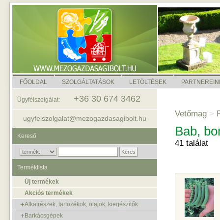
FŐOLDAL
SZOLGÁLTATÁSOK
LETÖLTÉSEK
PARTNEREIN
+36 30 674 3462
Ügyfélszolgálat:
Vetőmag
>
P
ugyfelszolgalat@mezogazdasagibolt.hu
Bab, bo
Kereső
41 találat
Terméklista
Új termékek
Akciós termékek
Alkatrészek, tartozékok, olajok, kiegészítők
Barkácsgépek