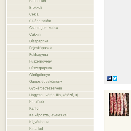
Bimbóskel
Brokkoli
Cékla
Cikória saláta
Csemegekukorica
Cukkini
Díszpaprika
Fejeskáposzta
Fokhagyma
Fűszernövény
Fűszerpaprika
Görögdinnye
Gumós édeskömény
Gyökérpetrezselyem
Hagyma - vörös, lila, kötöző, új
Karalábé
Karfiol
Kelkáposzta, leveles kel
Kígyóuborka
Kínai kel