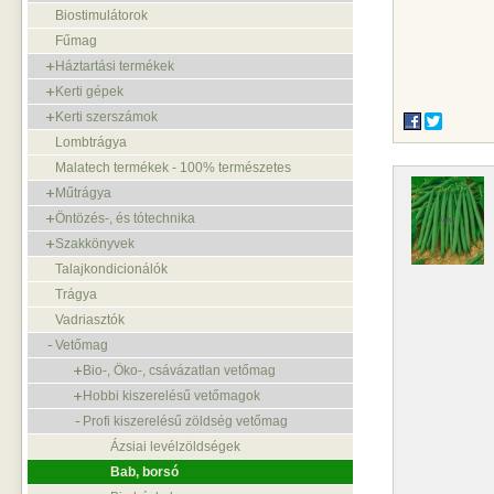
Biostimulátorok
Fűmag
Háztartási termékek
Kerti gépek
Kerti szerszámok
Lombtrágya
Malatech termékek - 100% természetes
Műtrágya
Öntözés-, és tótechnika
Szakkönyvek
Talajkondicionálók
Trágya
Vadriasztók
Vetőmag
Bio-, Öko-, csávázatlan vetőmag
Hobbi kiszerelésű vetőmagok
Profi kiszerelésű zöldség vetőmag
Ázsiai levélzöldségek
Bab, borsó