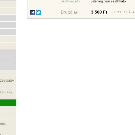
Szállítási info:
Jelenleg nem szállítható
Bruttó ár:
3 500 Ft
(3 333 Ft + ÁFA
észségügy,
iztonság,
lem,
m