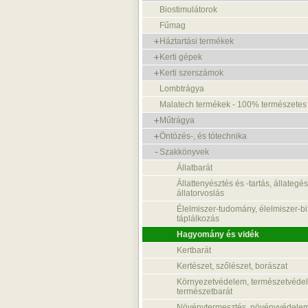
Biostimulátorok
Fűmag
Háztartási termékek
Kerti gépek
Kerti szerszámok
Lombtrágya
Malatech termékek - 100% természetes
Műtrágya
Öntözés-, és tótechnika
Szakkönyvek
Állatbarát
Állattenyésztés és -tartás, állateg
állatorvoslás
Élelmiszer-tudomány, élelmiszer-b
táplálkozás
Hagyomány és vidék
Kertbarát
Kertészet, szőlészet, borászat
Környezetvédelem, természetvéde
természetbarát
Növénytermesztés, növényvédele