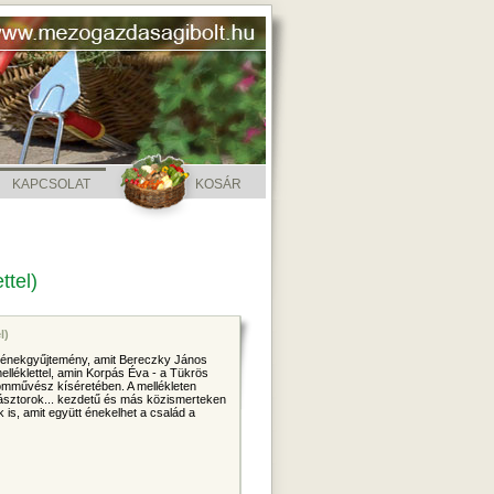
KAPCSOLAT
KOSÁR
ttel)
l)
i énekgyűjtemény, amit Bereczky János
lléklettel, amin Korpás Éva - a Tükrös
lomművész kíséretében. A mellékleten
pásztorok... kezdetű és más közismerteken
 is, amit együtt énekelhet a család a