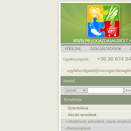
FŐOLDAL
SZOLGÁLTATÁSOK
+36 30 674 3
Ügyfélszolgálat:
ugyfelszolgalat@mezogazdasagibo
Kereső
Terméklista
Új termékek
Akciós termékek
Alkatrészek, tartozékok, olajok, kiegészí
Barkácsgépek