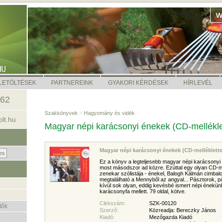
LETÖLTÉSEK
PARTNEREINK
GYAKORI KÉRDÉSEK
HÍRLEVÉL
462
Szakkönyvek
>
Hagyomány és vidék
lt.hu
Magyar népi karácsonyi énekek (CD-mellékle
Magyar népi karácsonyi énekek (CD-melléklette
Ez a könyv a legteljesebb magyar népi karácsony
most másodszor ad közre. Ezúttal egy olyan CD-me
zenekar szólistája - énekel, Balogh Kálmán cimba
megtalálható a Mennyből az angyal... Pásztorok, 
kívül sok olyan, eddig kevésbé ismert népi énekünk
karácsonyfa mellett. 79 oldal, kötve.
Cikkszám:
SZK-00120
tők
Szerző:
Közreadja: Bereczky János
Kiadó:
Mezőgazda Kiadó