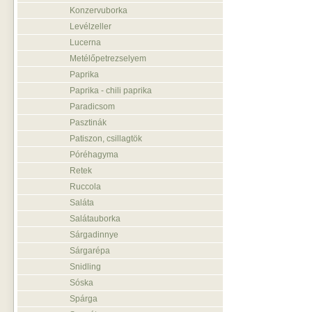
Konzervuborka
Levélzeller
Lucerna
Metélőpetrezselyem
Paprika
Paprika - chili paprika
Paradicsom
Pasztinák
Patiszon, csillagtök
Póréhagyma
Retek
Ruccola
Saláta
Salátauborka
Sárgadinnye
Sárgarépa
Snidling
Sóska
Spárga