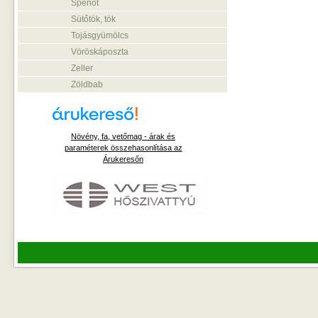
Spenót
Sütőtök, tök
Tojásgyümölcs
Vöröskáposzta
Zeller
Zöldbab
Növény, fa, vetőmag - árak és
paraméterek összehasonlítása az
Árukeresőn