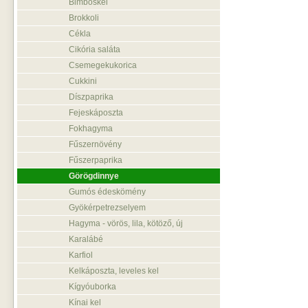
Bimbóskel
Brokkoli
Cékla
Cikória saláta
Csemegekukorica
Cukkini
Díszpaprika
Fejeskáposzta
Fokhagyma
Fűszernövény
Fűszerpaprika
Görögdinnye
Gumós édeskömény
Gyökérpetrezselyem
Hagyma - vörös, lila, kötöző, új
Karalábé
Karfiol
Kelkáposzta, leveles kel
Kígyóuborka
Kínai kel