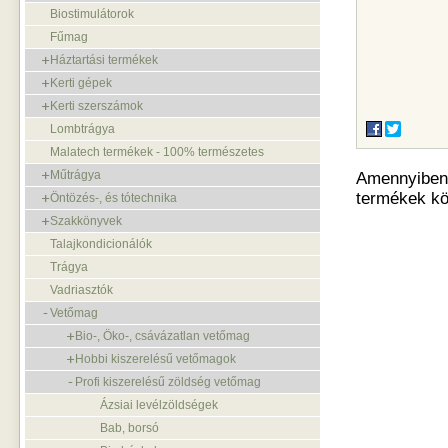
Biostimulátorok
Fűmag
Háztartási termékek
Kerti gépek
Kerti szerszámok
Lombtrágya
Malatech termékek - 100% természetes
Műtrágya
Amennyiben o
termékek kö
Öntözés-, és tótechnika
Szakkönyvek
Talajkondicionálók
Trágya
Vadriasztók
Vetőmag
Bio-, Öko-, csávázatlan vetőmag
Hobbi kiszerelésű vetőmagok
Profi kiszerelésű zöldség vetőmag
Ázsiai levélzöldségek
Bab, borsó