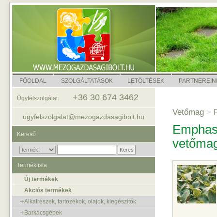
FŐOLDAL
SZOLGÁLTATÁSOK
LETÖLTÉSEK
PARTNEREIN
+36 30 674 3462
Ügyfélszolgálat:
Vetőmag
>
P
ugyfelszolgalat@mezogazdasagibolt.hu
Emphasi
Kereső
vetőma
Terméklista
Új termékek
Akciós termékek
Alkatrészek, tartozékok, olajok, kiegészítők
Barkácsgépek