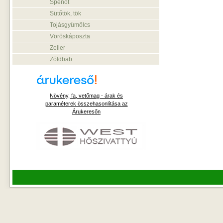
Spenót
Sütőtök, tök
Tojásgyümölcs
Vöröskáposzta
Zeller
Zöldbab
Növény, fa, vetőmag - árak és
paraméterek összehasonlítása az
Árukeresőn