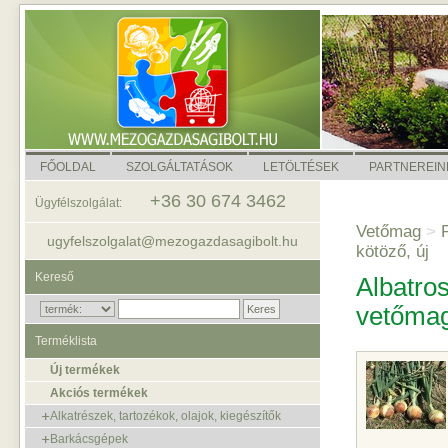
FŐOLDAL
SZOLGÁLTATÁSOK
LETÖLTÉSEK
PARTNEREIN
+36 30 674 3462
Ügyfélszolgálat:
Vetőmag
>
P
ugyfelszolgalat@mezogazdasagibolt.hu
kötöző, új
Kereső
Albatro
vetőma
Terméklista
Új termékek
Akciós termékek
Alkatrészek, tartozékok, olajok, kiegészítők
Barkácsgépek