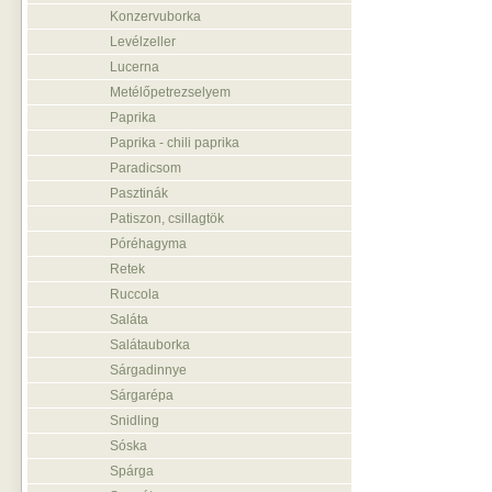
Konzervuborka
Levélzeller
Lucerna
Metélőpetrezselyem
Paprika
Paprika - chili paprika
Paradicsom
Pasztinák
Patiszon, csillagtök
Póréhagyma
Retek
Ruccola
Saláta
Salátauborka
Sárgadinnye
Sárgarépa
Snidling
Sóska
Spárga