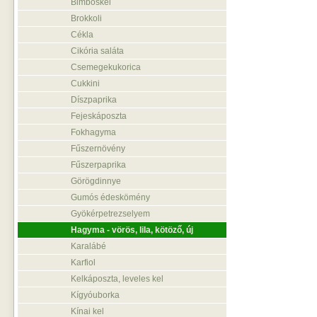
Bimbóskel
Brokkoli
Cékla
Cikória saláta
Csemegekukorica
Cukkini
Díszpaprika
Fejeskáposzta
Fokhagyma
Fűszernövény
Fűszerpaprika
Görögdinnye
Gumós édeskömény
Gyökérpetrezselyem
Hagyma - vörös, lila, kötöző, új
Karalábé
Karfiol
Kelkáposzta, leveles kel
Kígyóuborka
Kínai kel