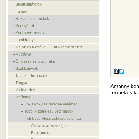
Biostimulátorok
Fűmag
Háztartási termékek
Kerti gépek
Kerti szerszámok
Lombtrágya
Malatech termékek - 100% természetes
Műtrágya
Öntözés-, és tótechnika
Szakkönyvek
Talajkondicionálók
Trágya
Amennyiben o
Vadriasztók
termékek kö
Vetőmag
Bio-, Öko-, csávázatlan vetőmag
Hobbi kiszerelésű vetőmagok
Profi kiszerelésű zöldség vetőmag
Ázsiai levélzöldségek
Bab, borsó