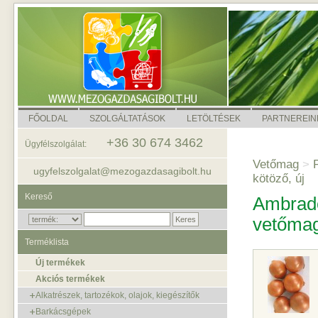
FŐOLDAL
SZOLGÁLTATÁSOK
LETÖLTÉSEK
PARTNEREIN
+36 30 674 3462
Ügyfélszolgálat:
Vetőmag
>
P
ugyfelszolgalat@mezogazdasagibolt.hu
kötöző, új
Kereső
Ambrado
vetőma
Terméklista
Új termékek
Akciós termékek
Alkatrészek, tartozékok, olajok, kiegészítők
Barkácsgépek