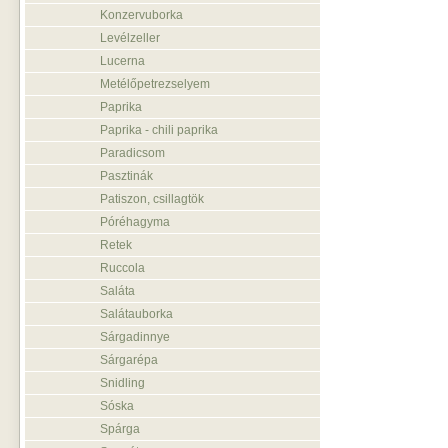
Konzervuborka
Levélzeller
Lucerna
Metélőpetrezselyem
Paprika
Paprika - chili paprika
Paradicsom
Pasztinák
Patiszon, csillagtök
Póréhagyma
Retek
Ruccola
Saláta
Salátauborka
Sárgadinnye
Sárgarépa
Snidling
Sóska
Spárga