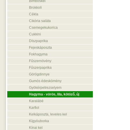
Bimbóskel
Brokkoli
Cékla
Cikória saláta
Csemegekukorica
Cukkini
Díszpaprika
Fejeskáposzta
Fokhagyma
Fűszernövény
Fűszerpaprika
Görögdinnye
Gumós édeskömény
Gyökérpetrezselyem
Hagyma - vörös, lila, kötöző, új
Karalábé
Karfiol
Kelkáposzta, leveles kel
Kígyóuborka
Kínai kel