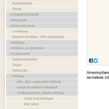
Biostimulátorok
Fűmag
Háztartási termékek
Kerti gépek
Kerti szerszámok
Lombtrágya
Malatech termékek - 100% természetes
Műtrágya
Öntözés-, és tótechnika
Szakkönyvek
Talajkondicionálók
Trágya
Vadriasztók
Amennyiben o
Vetőmag
termékek kö
Bio-, Öko-, csávázatlan vetőmag
Hobbi kiszerelésű vetőmagok
Profi kiszerelésű zöldség vetőmag
Ázsiai levélzöldségek
Bab, borsó