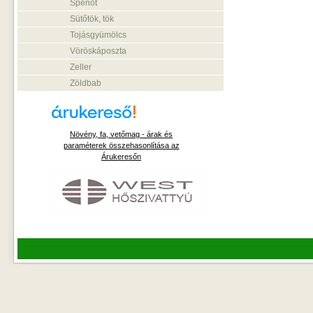
Spenót
Sütőtök, tök
Tojásgyümölcs
Vöröskáposzta
Zeller
Zöldbab
Növény, fa, vetőmag - árak és
paraméterek összehasonlítása az
Árukeresőn