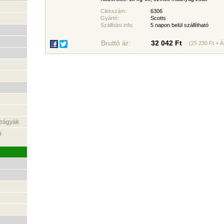
Cikkszám:
6306
Gyártó:
Scotts
Szállítási info:
5 napon belül szállítható
Bruttó ár:
32 042 Ft
(25 230 Ft + 
trágyák
ú