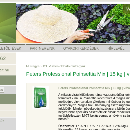
LETÖLTÉSEK
PARTNEREINK
GYAKORI KÉRDÉSEK
HÍRLEVÉL
462
Műtrágya
>
ICL Vízben oldható műtrágyák
lt.hu
Peters Professional Poinsettia Mix | 15 kg |
Peters Professional Poinsettia Mix | 15 kg | ví
A mikulásvirág különleges tápanyagutánpótlást igén
terméket kínál: a Poinsettia-keveréket. A magas nirá
molibdén-, cink-tartalom tökéletes minőséget és
eredményez. Magas fokú hatóanyag tisztaságának
feloldódik. Minden növekedési szakaszra külön öss
helyzetekre speciális összetételek állnak rendelke
továbbfejlesztett M-77 kelátcsomag a növény szá
biztosít.
tők
Összetétel: 17 % N + 7 % P + 27 % K + 2 % MgO 
Kiszerelés: 15 kg-os, színes műanyag zsák