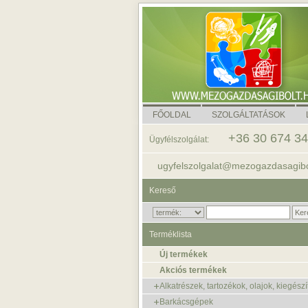
FŐOLDAL
SZOLGÁLTATÁSOK
+36 30 674 3
Ügyfélszolgálat:
ugyfelszolgalat@mezogazdasagibo
Kereső
Terméklista
Új termékek
Akciós termékek
Alkatrészek, tartozékok, olajok, kiegészí
Barkácsgépek