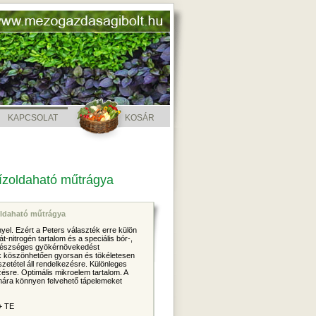
KAPCSOLAT
KOSÁR
 vízoldaható műtrágya
zoldaható műtrágya
yel. Ezért a Peters választék erre külön
t-nitrogén tartalom és a speciális bór-,
 egészséges gyökérnövekedést
 köszönhetően gyorsan és tökéletesen
zetétel áll rendelkezésre. Különleges
zésre. Optimális mikroelem tartalom. A
mára könnyen felvehető tápelemeket
+ TE