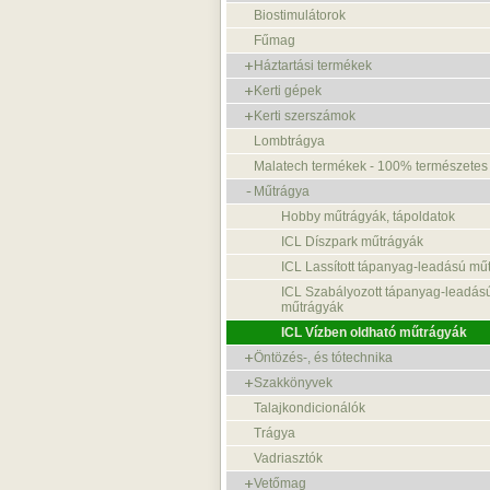
Biostimulátorok
Fűmag
Háztartási termékek
Kerti gépek
Kerti szerszámok
Lombtrágya
Malatech termékek - 100% természetes
Műtrágya
Hobby műtrágyák, tápoldatok
ICL Díszpark műtrágyák
ICL Lassított tápanyag-leadású mű
ICL Szabályozott tápanyag-leadás
műtrágyák
ICL Vízben oldható műtrágyák
Öntözés-, és tótechnika
Szakkönyvek
Talajkondicionálók
Trágya
Vadriasztók
Vetőmag