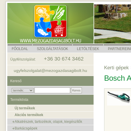
FŐOLDAL
SZOLGÁLTATÁSOK
LETÖLTÉSEK
PARTNEREIN
+36 30 674 3462
Ügyfélszolgálat:
Kerti gépek
ugyfelszolgalat@mezogazdasagibolt.hu
Bosch A
Kereső
Terméklista
Új termékek
Akciós termékek
Alkatrészek, tartozékok, olajok, kiegészítők
Barkácsgépek