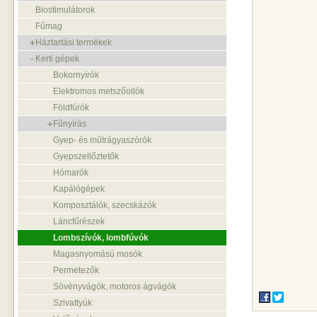
Biostimulátorok
Fűmag
Háztartási termékek
Kerti gépek
Bokornyírók
Elektromos metszőollók
Földfúrók
Fűnyírás
Gyep- és műtrágyaszórók
Gyepszellőztetők
Hómarók
Kapálógépek
Komposztálók, szecskázók
Láncfűrészek
Lombszívók, lombfúvók
Magasnyomású mosók
Permetezők
Sövényvágók, motoros ágvágók
Szivattyúk