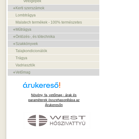
Vetőgépek
Kerti szerszámok
Lombtrágya
Malatech termékek - 100% természetes
Műtrágya
Öntözés-, és tótechnika
Szakkönyvek
Talajkondicionálók
Trágya
Vadriasztók
Vetőmag
Növény, fa, vetőmag - árak és
paraméterek összehasonlítása az
Árukeresőn