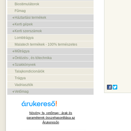
Biostimulátorok
Fűmag
Háztartási termékek
Kerti gépek
Kerti szerszámok
Lombtrágya
Malatech termékek - 100% természetes
Műtrágya
Öntözés-, és tótechnika
Szakkönyvek
Talajkondicionálók
Trágya
Vadriasztók
Vetőmag
Növény, fa, vetőmag - árak és
paraméterek összehasonlítása az
Árukeresőn