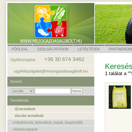
FŐOLDAL
SZOLGÁLTATÁSOK
LETÖLTÉSEK
PARTNEREIN
+36 30 674 3462
Ügyfélszolgálat:
Keresés
ugyfelszolgalat@mezogazdasagibolt.hu
1 találat a 
Kereső
Terméklista
Új termékek
Akciós termékek
Alkatrészek, tartozékok, olajok, kiegészítők
Barkácsgépek